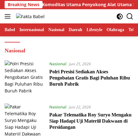
Langsung
n Nikel Menjadi Komoditas Utama Penyokong Alat Utama Sistem
Breaking News
ke
konten
Babel
Internasional
Nasional
Daerah
Lifestyle
Olahraga
Tekn
Nasional
Nasional
Juni 25, 2026
Polri Presisi Sediakan Akses
Pengobatan Gratis Bagi Puluhan Ribu
Buruh Pabrik
Nasional
Juni 22, 2026
Pakar Telematika Roy Suryo Mengaku
Siap Hadapi Uji Materiil Dakwaan di
Persidangan