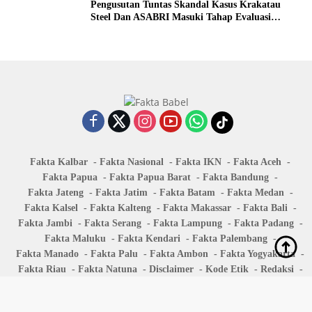
Pengusutan Tuntas Skandal Kasus Krakatau
Steel Dan ASABRI Masuki Tahap Evaluasi
Formal
Fakta Kalbar
Fakta Nasional
Fakta IKN
Fakta Aceh
Fakta Papua
Fakta Papua Barat
Fakta Bandung
Fakta Jateng
Fakta Jatim
Fakta Batam
Fakta Medan
Fakta Kalsel
Fakta Kalteng
Fakta Makassar
Fakta Bali
Fakta Jambi
Fakta Serang
Fakta Lampung
Fakta Padang
Fakta Maluku
Fakta Kendari
Fakta Palembang
Fakta Manado
Fakta Palu
Fakta Ambon
Fakta Yogyakarta
Fakta Riau
Fakta Natuna
Disclaimer
Kode Etik
Redaksi
Pedoman Media SIber
FaktaBabel@2024