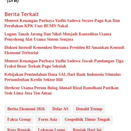
*
(Drw)
Berita Terkait
Menteri Keuangan Purbaya Yudhi Sadewa Secure Pagu Kas Dan
Persilakan KPK Usut BUMN Nakal
Logam Tanah Jarang Dan Nikel Menjadi Komoditas Utama
Penyokong Alat Utama Sistem Senjata
Diskusi Intensif Kemenkeu Bersama Presiden RI Amankan Kemudi
Ekonomi Teritorial
Menteri Keuangan Purbaya Yudhi Sadewa Jawab Pandangan Tiga
Fraksi Besar Terkait Pagu Sekolah
Kebijakan Pemindahan Dana SAL Dari Bank Indonesia Stimulus
Pertumbuhan Kredit Sektor Riil
Direktur Utama Perum Bulog Ahmad Rizal Ramdhani Pastikan
Stok Lima Juta Ton Aman
Berita Ekonomi 2026
Dolar AS
Donald Trump
Fakta Group
Forex Asia
Geopolitik Timur Tengah
Kurs Rupiah
Lukman Leong
Rupiah Hari Ini