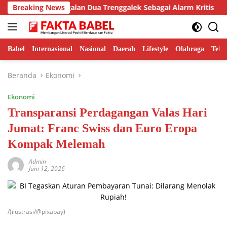
Langsung
Kasus Pogalan Dua Trenggalek Sebagai Alarm Kritis
Breaking News
Ment
ke
konten
Babel
Internasional
Nasional
Daerah
Lifestyle
Olahraga
Tekn
Beranda
Ekonomi
Ekonomi
Transparansi Perdagangan Valas Hari
Jumat: Franc Swiss dan Euro Eropa
Kompak Melemah
Admin
Juni 12, 2026
/(ilustrasi/@pixabay)