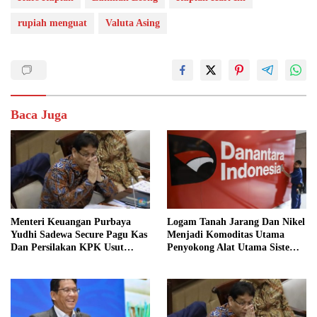
rupiah menguat
Valuta Asing
Baca Juga
Menteri Keuangan Purbaya
Logam Tanah Jarang Dan Nikel
Yudhi Sadewa Secure Pagu Kas
Menjadi Komoditas Utama
Dan Persilakan KPK Usut
Penyokong Alat Utama Sistem
BUMN Nakal
Senjata