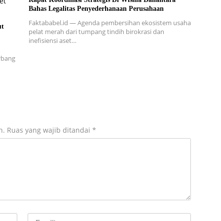
Bahas Legalitas Penyederhanaan Perusahaan
Faktababel.id — Agenda pembersihan ekosistem usaha
ut
pelat merah dari tumpang tindih birokrasi dan
inefisiensi aset…
erbang
n.
Ruas yang wajib ditandai
*