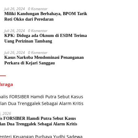
Juli 26, 2024
0 Komentar
Miliki Kandungan Berbahaya, BPOM Tarik
Roti Okko dari Peredaran
Juli 26, 2024
0 Komentar
KPK: Diduga ada Oknum di ESDM Terima
Uang Perizinan Tambang
Juli 26, 2024
0 Komentar
Kasus Narkoba Mendominasi Penanganan
Perkara di Kejari Sanggau
hraga
16, 2026
is FORSIBER Hamdi Putra Sebut Kasus
lan Dua Trenggalek Sebagai Alarm Kritis