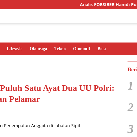
Analis FORSIBER Hamdi Putra Sebut Ka
Lifestyle
Olahraga
Tekno
Otomotif
Bola
Ber
1
 Puluh Satu Ayat Dua UU Polri:
an Pelamar
2
3