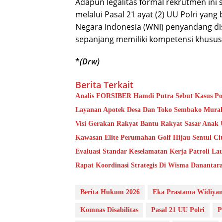
Adapun legalitas formal rekrutmen ini
melalui Pasal 21 ayat (2) UU Polri ya
Negara Indonesia (WNI) penyandang dis
sepanjang memiliki kompetensi khusus y
*
(Drw)
Berita Terkait
Analis FORSIBER Hamdi Putra Sebut Kasus Pog
Layanan Apotek Desa Dan Toko Sembako Murah
Visi Gerakan Rakyat Bantu Rakyat Sasar Anak U
Kawasan Elite Perumahan Golf Hijau Sentul Ci
Evaluasi Standar Keselamatan Kerja Patroli L
Rapat Koordinasi Strategis Di Wisma Danantar
Berita Hukum 2026
Eka Prastama Widiyan
Komnas Disabilitas
Pasal 21 UU Polri
P