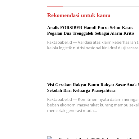
Rekomendasi untuk kamu
Analis FORSIBER Hamdi Putra Sebut Kasus
Pogalan Dua Trenggalek Sebagai Alarm Kritis
Faktababel.id — Validasi atas klaim keberhasilan t
kelola logistik nutrisi nasional kini draf diuji secar
Visi Gerakan Rakyat Bantu Rakyat Sasar Anak 
Sekolah Dari Keluarga Prasejahtera
Faktababel.id — Komitmen nyata dalam meringa
beban ekonomi masyarakat kurang mampu sekal
mencetak generasi muda…