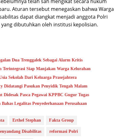
 sebelumnya telah sah mengikat secara hukum
ng baru. Aturan tersebut menegaskan bahwa Warga
abilitas dapat diangkat menjadi anggota Polri
ang dibutuhkan oleh institusi kepolisian.
alan Dua Trenggalek Sebagai Alarm Kritis
 Terintegrasi Siap Manjakan Warga Kelurahan
sia Sekolah Dari Keluarga Prasejahtera
ty Didatangi Pasukan Penyidik Tengah Malam
aut Didesak Pasca Pegawai KPPBC Gugur Tugas
a Bahas Legalitas Penyederhanaan Perusahaan
ta
Erthel Stephan
Fakta Group
enyandang Disabilitas
reformasi Polri