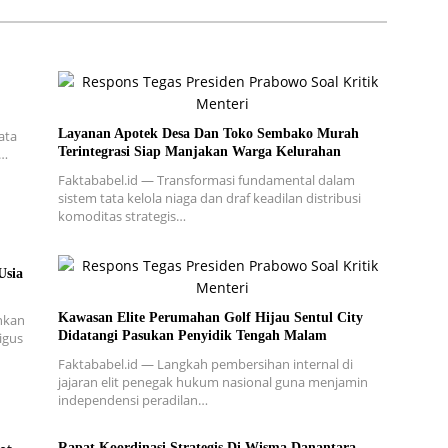
Layanan Apotek Desa Dan Toko Sembako Murah
ata
Terintegrasi Siap Manjakan Warga Kelurahan
a…
Faktababel.id — Transformasi fundamental dalam
sistem tata kelola niaga dan draf keadilan distribusi
komoditas strategis…
Usia
Kawasan Elite Perumahan Golf Hijau Sentul City
nkan
Didatangi Pasukan Penyidik Tengah Malam
igus
Faktababel.id — Langkah pembersihan internal di
jajaran elit penegak hukum nasional guna menjamin
independensi peradilan…
Rapat Koordinasi Strategis Di Wisma Danantara