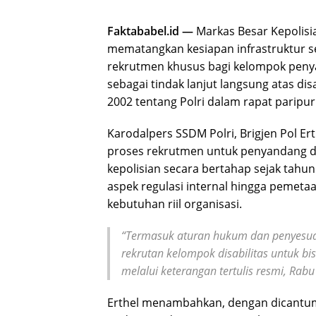
Faktababel.id —
Markas Besar Kepolisi
mematangkan kesiapan infrastruktur ser
rekrutmen khusus bagi kelompok penyan
sebagai tindak lanjut langsung atas 
2002 tentang Polri dalam rapat paripur
Karodalpers SSDM Polri, Brigjen Pol E
proses rekrutmen untuk penyandang disab
kepolisian secara bertahap sejak tah
aspek regulasi internal hingga pemet
kebutuhan riil organisasi.
“Termasuk aturan hukum dan penyesua
rekrutan kelompok disabilitas untuk bis
melalui keterangan tertulis resmi, Rabu
Erthel menambahkan, dengan dicantumk