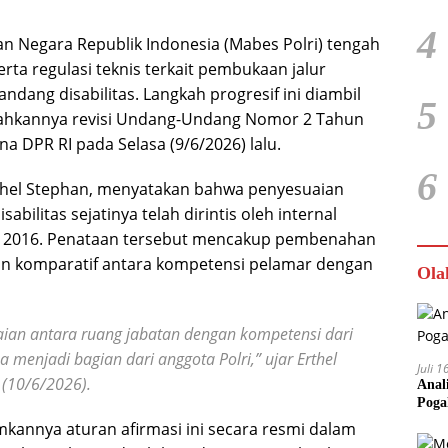
4
an Negara Republik Indonesia (Mabes Polri) tengah
ta regulasi teknis terkait pembukaan jalur
dang disabilitas. Langkah progresif ini diambil
5
disahkannya revisi Undang-Undang Nomor 2 Tahun
na DPR RI pada Selasa (9/6/2026) lalu.
6
rthel Stephan, menyatakan bahwa penyesuaian
ilitas sejatinya telah dirintis oleh internal
un 2016. Penataan tersebut mencakup pembenahan
aan komparatif antara kompetensi pelamar dengan
Ola
ian antara ruang jabatan dengan kompetensi dari
a menjadi bagian dari anggota Polri,” ujar Erthel
Juli 
 (10/6/2026).
Anal
Poga
annya aturan afirmasi ini secara resmi dalam