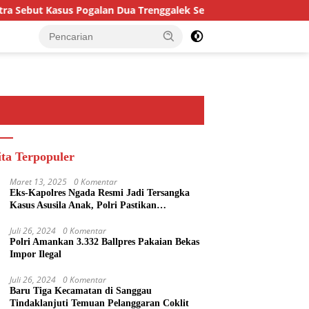
sus Pogalan Dua Trenggalek Sebagai Alarm Kritis
Menter
ita Terpopuler
Maret 13, 2025
0 Komentar
Eks-Kapolres Ngada Resmi Jadi Tersangka
Kasus Asusila Anak, Polri Pastikan
Penegakan Hukum Tegas dan Transparan
Juli 26, 2024
0 Komentar
Polri Amankan 3.332 Ballpres Pakaian Bekas
Impor Ilegal
Juli 26, 2024
0 Komentar
Baru Tiga Kecamatan di Sanggau
Tindaklanjuti Temuan Pelanggaran Coklit