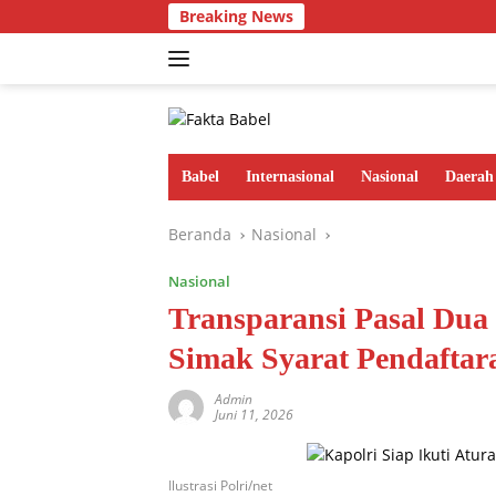
Langsung
Breaking News
ke
konten
Babel
Internasional
Nasional
Daerah
Beranda
Nasional
Nasional
Transparansi Pasal Dua
Simak Syarat Pendaftar
Admin
Juni 11, 2026
Ilustrasi Polri/net