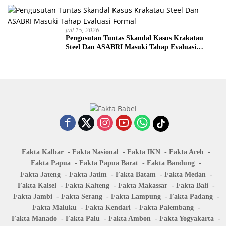
tanpa alasan yang dapat
menyatakan komitmen
dipertanggungjawabkan, publik
terhadap percepatan,
dapat menilai pihak mana yang
profesionalisme, serta
tidak melanjutkan fondasi yang
Juli 15, 2026
kesinambungan proses hukum,
telah dibangun penyidik Polri.
Pengusutan Tuntas Skandal Kasus Krakatau
Kejaksaan kini memikul
Kesepuluh, tindakan Kapolri
Steel Dan ASABRI Masuki Tahap Evaluasi
tanggung jawab untuk
menunjukkan kepemimpinan
Formal
melanjutkan pekerjaan yang
negara, bukan kepemimpinan
telah dibuka Polri. Polri tidak
yang terkurung oleh
menyerahkan perkara secara
kepentingan institusi. Kapolri
diam-diam. Penyerahan
tidak hanya memikirkan siapa
dilakukan di hadapan publik,
yang menguasai perkara.
pejabat tinggi kedua institusi,
“Kapolri Jenderal Sigit juga
dan perhatian luas masyarakat.
memikirkan stabilitas nasional,
“Dengan demikian,
hubungan aparat,
perkembangan perkara dapat
kesinambungan penegakan
diukur secara terbuka. Apakah
hukum, moral penyidik, dan
pemeriksaan dilanjutkan,
Fakta Kalbar
Fakta Nasional
Fakta IKN
Fakta Aceh
kepercayaan masyarakat.
apakah alat bukti
Fakta Papua
Fakta Papua Barat
Fakta Bandung
Kapolri menghadapi dua
dikembangkan, apakah barang
pilihan sulit. Mempertahankan
Fakta Jateng
Fakta Jatim
Fakta Batam
Fakta Medan
bukti dijaga, dan apakah para
perkara dapat memperbesar
Fakta Kalsel
Fakta Kalteng
Fakta Makassar
Fakta Bali
tersangka akhirnya dibawa ke
ketegangan dan membuka
Fakta Jambi
Fakta Serang
Fakta Lampung
Fakta Padang
pengadilan,” jelasnya. Jika
ruang tudingan rivalitas.
perkara berkembang,
Fakta Maluku
Fakta Kendari
Fakta Palembang
Menyerahkan perkara dapat
keberhasilan itu berawal dari
Fakta Manado
Fakta Palu
Fakta Ambon
Fakta Yogyakarta
dipelintir sebagai kekalahan.
keberanian Polri membuka