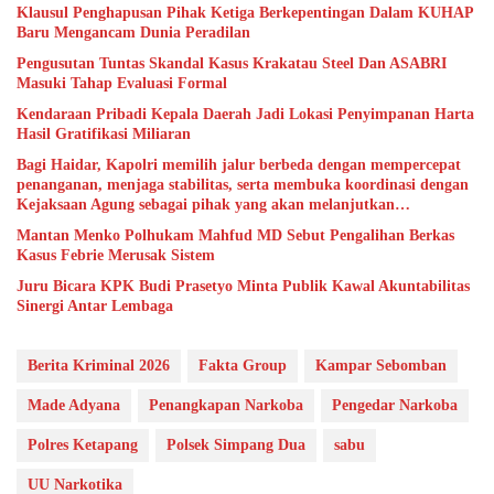
Klausul Penghapusan Pihak Ketiga Berkepentingan Dalam KUHAP
Baru Mengancam Dunia Peradilan
Pengusutan Tuntas Skandal Kasus Krakatau Steel Dan ASABRI
Masuki Tahap Evaluasi Formal
Kendaraan Pribadi Kepala Daerah Jadi Lokasi Penyimpanan Harta
Hasil Gratifikasi Miliaran
Bagi Haidar, Kapolri memilih jalur berbeda dengan mempercepat
penanganan, menjaga stabilitas, serta membuka koordinasi dengan
Kejaksaan Agung sebagai pihak yang akan melanjutkan
penyidikan. Plt Jampidsus menyatakan penyerahan dilakukan
Mantan Menko Polhukam Mahfud MD Sebut Pengalihan Berkas
untuk mempercepat penyelesaian, mengembangkan alat bukti,
Kasus Febrie Merusak Sistem
memaksimalkan barang bukti, dan memperkuat sinergi. Kejaksaan
juga menyatakan koordinasi dengan Kortas Tipikor Polri akan
Juru Bicara KPK Budi Prasetyo Minta Publik Kawal Akuntabilitas
tetap berlangsung. “Artinya, hasil kerja Polri tetap menjadi fondasi
Sinergi Antar Lembaga
perkara, meskipun kendali penyidikan berikutnya berada di
Kejaksaan Agung,” ungkapnya. Keenam, keputusan tersebut
memperlihatkan kepercayaan diri Polri. Kapolri tidak takut
Berita Kriminal 2026
Fakta Group
Kampar Sebomban
berbagi ruang penegakan hukum karena Polri telah meninggalkan
jejak kerja yang dapat diuji. Saksi telah diperiksa, ahli telah
Made Adyana
Penangkapan Narkoba
Pengedar Narkoba
dimintai keterangan, lokasi telah digeledah, aset telah diamankan,
tersangka telah ditetapkan, dan satu tersangka telah
Polres Ketapang
Polsek Simpang Dua
sabu
ditahan.Kejahatan & Keadilan Penyerahan perkara tidak dapat
menghapus fakta siapa yang membuka pintu pertama. Apa pun
UU Narkotika