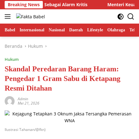
Langsung
ua Trenggalek Sebagai Alarm Kritis
Breaking News
Menteri Keuangan P
ke
konten
Babel
Internasional
Nasional
Daerah
Lifestyle
Olahraga
Tekn
Beranda
Hukum
Hukum
Skandal Peredaran Barang Haram:
Pengedar 1 Gram Sabu di Ketapang
Resmi Ditahan
Admin
Mei 21, 2026
Ilustrasi Tahanan/@fkn)