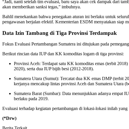
“Jadi, nanti setelah tim evaluasi, baru saya akan cek dampak dari tam
akan memberikan sanksi tegas,” imbuhnya.
Bahlil menekankan bahwa penegakan aturan ini berlaku untuk seluruh
pengawasan berjalan efektif. Kementerian ESDM menyatakan siap me
Data Izin Tambang di Tiga Provinsi Terdampak
Fokus Evaluasi Pertambangan Sumatera ini ditujukan pada pemegang
Berikut rincian data IUP dan KK komoditas logam di tiga provinsi:
Provinsi Aceh: Terdapat satu KK komoditas emas (terbit 2018) d
2020), serta dua IUP bijih besi (2012-2018).
Sumatera Utara (Sumut): Tercatat dua KK emas DMP (terbit 20
kerjanya mencakup lintas provinsi Aceh dan Sumatera Utara (be
Sumatera Barat (Sumbar): Data menunjukkan adanya empat IUP ko
berlaku pada 2019.
Evaluasi terhadap kegiatan pertambangan di lokasi-lokasi inilah ya
(*Drw)
Berita Terkait