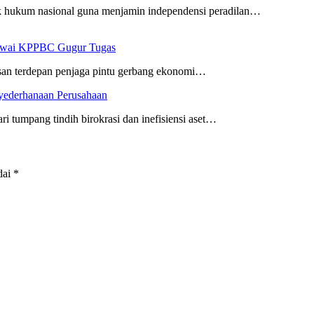
gak hukum nasional guna menjamin independensi peradilan…
egawai KPPBC Gugur Tugas
risan terdepan penjaga pintu gerbang ekonomi…
nyederhanaan Perusahaan
i tumpang tindih birokrasi dan inefisiensi aset…
dai
*