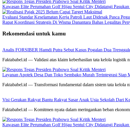
Kawasan Elite Perumahan Golf Hijau Sentul City Didatangi Pasuka
Evaluasi Standar Keselamatan Kerja Patroli Laut Didesak Pasca P
Rapat Koordinasi Strategis Di Wisma Danantara Bahas Legalitas Pe
Rekomendasi untuk kamu
Analis FORSIBER Hamdi Putra Sebut Kasus Pogalan Dua Trenggalek
Faktababel.id — Validasi atas klaim keberhasilan tata kelola logistik n
Layanan Apotek Desa Dan Toko Sembako Murah Terintegrasi Siap 
Faktababel.id — Transformasi fundamental dalam sistem tata kelola ni
Visi Gerakan Rakyat Bantu Rakyat Sasar Anak Usia Sekolah Dari Kel
Faktababel.id — Komitmen nyata dalam meringankan beban ekonom
Kawasan Elite Perumahan Golf Hijau Sentul City Didatangi Pasuka