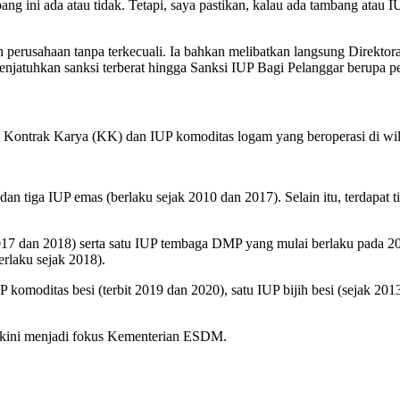
bang ini ada atau tidak. Tetapi, saya pastikan, kalau ada tambang atau 
 perusahaan tanpa terkecuali. Ia bahkan melibatkan langsung Direktor
njatuhkan sanksi terberat hingga Sanksi IUP Bagi Pelanggar berupa p
 Kontrak Karya (KK) dan IUP komoditas logam yang beroperasi di wi
an tiga IUP emas (berlaku sejak 2010 dan 2017). Selain itu, terdapat 
17 dan 2018) serta satu IUP tembaga DMP yang mulai berlaku pada 20
rlaku sejak 2018).
moditas besi (terbit 2019 dan 2020), satu IUP bijih besi (sejak 2013)
ng kini menjadi fokus Kementerian ESDM.