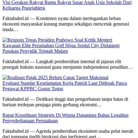
Visi Gerakan Rakyat Bantu Rakyat Sasar Anak Usia Sekolah Dari
Keluarga Prasejahtera
Faktababel.id — Komitmen nyata dalam meringankan beban
ekonomi masyarakat kurang mampu sekaligus mencetak generasi
muda…
Kawasan Elite Perumahan Golf Hijau Sentul City Didatangi
Pasukan Penyidik Tengah Malam
Faktababel.id — Langkah pembersihan internal di jajaran elit
penegak hukum nasional guna menjamin independensi peradilan…
Evaluasi Standar Keselamatan Kerja Patroli Laut Didesak Pasca
Pegawai KPPBC Gugur Tugas
Faktababel.id — Dedikasi tinggi dan pengorbanan tanpa batas di
barisan terdepan penjaga pintu gerbang ekonomi…
Rapat Koordinasi Strategis Di Wisma Danantara Bahas Legalitas
Penyederhanaan Perusahaan
Faktababel.id — Agenda pembersihan ekosistem usaha pelat merah
dari tumpang tindih birokrasi dan inefisiensi aset…