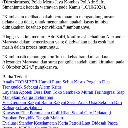
(Dirreskrimsus) Polda Metro Jaya Kombes Pol Ade Safri
Simanjuntak kepada wartawan pada Kamis (10/10/2024).
“Kami akan melihat apakah pertemuan itu mengandung unsur
pidana atau tidak, untuk menentukan apakah kasus ini bisa
ditingkatkan ke tahap penyidikan,” sambungnya.
Hingga saat ini, menurut Ade Safri, konfirmasi kehadiran Alexander
Marwata dalam pemeriksaan yang dijadwalkan pada esok hari
masih dalam proses menunggu.
“Kami masih menunggu konfirmasi kehadiran dari saudara
Alexander Marwata, dan surat panggilan sudah kami kirimkan pada
8 Oktober 2024,” pungkasnya.
Berita Terkait
Analis FORSIBER Hamdi Putra Sebut Kasus Pogalan Dua
Trenggalek Sebagai Alarm Kritis
Layanan Apotek Desa Dan Toko Sembako Murah Terintegrasi Siap
Manjakan Warga Kelurahan
Visi Gerakan Rakyat Bantu Rakyat Sasar Anak Usia Sekolah Dari
Keluarga Prasejahtera
Kawasan Elite Perumahan Golf Hijau Sentul City Didatangi
Pasukan Penyidik Tengah Malam
Evaluasi Standar Keselamatan Kerja Patroli Laut Didesak Pasca