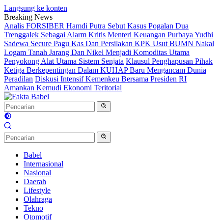
Langsung ke konten
Breaking News
Analis FORSIBER Hamdi Putra Sebut Kasus Pogalan Dua
Trenggalek Sebagai Alarm Kritis
Menteri Keuangan Purbaya Yudhi
Sadewa Secure Pagu Kas Dan Persilakan KPK Usut BUMN Nakal
Logam Tanah Jarang Dan Nikel Menjadi Komoditas Utama
Penyokong Alat Utama Sistem Senjata
Klausul Penghapusan Pihak
Ketiga Berkepentingan Dalam KUHAP Baru Mengancam Dunia
Peradilan
Diskusi Intensif Kemenkeu Bersama Presiden RI
Amankan Kemudi Ekonomi Teritorial
Babel
Internasional
Nasional
Daerah
Lifestyle
Olahraga
Tekno
Otomotif