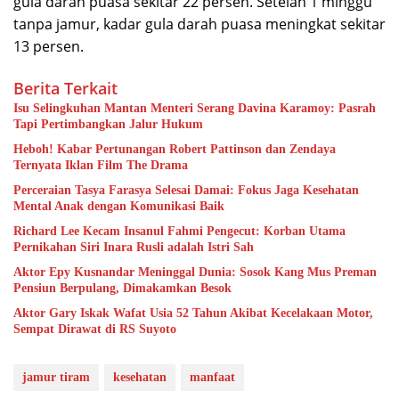
gula darah puasa sekitar 22 persen. Setelah 1 minggu
tanpa jamur, kadar gula darah puasa meningkat sekitar
13 persen.
Berita Terkait
Isu Selingkuhan Mantan Menteri Serang Davina Karamoy: Pasrah
Tapi Pertimbangkan Jalur Hukum
Heboh! Kabar Pertunangan Robert Pattinson dan Zendaya
Ternyata Iklan Film The Drama
Perceraian Tasya Farasya Selesai Damai: Fokus Jaga Kesehatan
Mental Anak dengan Komunikasi Baik
Richard Lee Kecam Insanul Fahmi Pengecut: Korban Utama
Pernikahan Siri Inara Rusli adalah Istri Sah
Aktor Epy Kusnandar Meninggal Dunia: Sosok Kang Mus Preman
Pensiun Berpulang, Dimakamkan Besok
Aktor Gary Iskak Wafat Usia 52 Tahun Akibat Kecelakaan Motor,
Sempat Dirawat di RS Suyoto
jamur tiram
kesehatan
manfaat