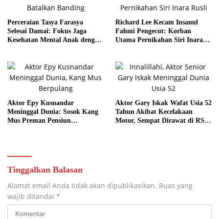
Perceraian Tasya Farasya
Richard Lee Kecam Insanul
Selesai Damai: Fokus Jaga
Fahmi Pengecut: Korban
Kesehatan Mental Anak dengan
Utama Pernikahan Siri Inara
Komunikasi Baik
Rusli adalah Istri Sah
Aktor Epy Kusnandar
Aktor Gary Iskak Wafat Usia 52
Meninggal Dunia: Sosok Kang
Tahun Akibat Kecelakaan
Mus Preman Pensiun
Motor, Sempat Dirawat di RS
Berpulang, Dimakamkan Besok
Suyoto
Tinggalkan Balasan
Alamat email Anda tidak akan dipublikasikan.
Ruas yang
wajib ditandai
*