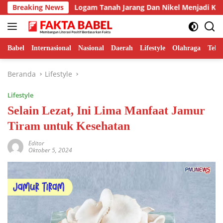
Langsung
Nakal
Breaking News
Logam Tanah Jarang Dan Nikel Menjadi Komodita
ke
konten
Babel
Internasional
Nasional
Daerah
Lifestyle
Olahraga
Tekn
Beranda
Lifestyle
Lifestyle
Selain Lezat, Ini Lima Manfaat Jamur
Tiram untuk Kesehatan
Editor
Oktober 5, 2024