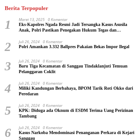
Berita Terpopuler
Maret 13, 2025
0 Komentar
1
Eks-Kapolres Ngada Resmi Jadi Tersangka Kasus Asusila
Anak, Polri Pastikan Penegakan Hukum Tegas dan
Transparan
Juli 26, 2024
0 Komentar
2
Polri Amankan 3.332 Ballpres Pakaian Bekas Impor Ilegal
Juli 26, 2024
0 Komentar
3
Baru Tiga Kecamatan di Sanggau Tindaklanjuti Temuan
Pelanggaran Coklit
Juli 26, 2024
0 Komentar
4
Miliki Kandungan Berbahaya, BPOM Tarik Roti Okko dari
Peredaran
Juli 26, 2024
0 Komentar
5
KPK: Diduga ada Oknum di ESDM Terima Uang Perizinan
Tambang
Juli 26, 2024
0 Komentar
6
Kasus Narkoba Mendominasi Penanganan Perkara di Kejari
Sanggau