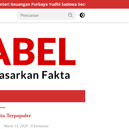
 Purbaya Yudhi Sadewa Secure Pagu Kas Dan Persilakan KPK U
ita Terpopuler
Maret 13, 2025
0 Komentar