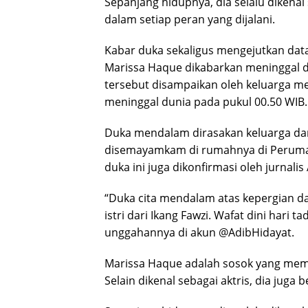
Sepanjang hidupnya, dia selalu dikenal
dalam setiap peran yang dijalani.
Kabar duka sekaligus mengejutkan datan
Marissa Haque dikabarkan meninggal du
tersebut disampaikan oleh keluarga m
meninggal dunia pada pukul 00.50 WIB.
Duka mendalam dirasakan keluarga dari
disemayamkam di rumahnya di Perumah
duka ini juga dikonfirmasi oleh jurnalis
“Duka cita mendalam atas kepergian dar
istri dari Ikang Fawzi. Wafat dini hari ta
unggahannya di akun @AdibHidayat.
Marissa Haque adalah sosok yang memili
Selain dikenal sebagai aktris, dia juga 