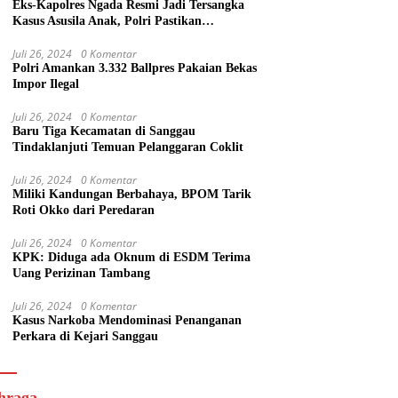
Eks-Kapolres Ngada Resmi Jadi Tersangka
Kasus Asusila Anak, Polri Pastikan
Penegakan Hukum Tegas dan Transparan
Juli 26, 2024
0 Komentar
Polri Amankan 3.332 Ballpres Pakaian Bekas
Impor Ilegal
Juli 26, 2024
0 Komentar
Baru Tiga Kecamatan di Sanggau
Tindaklanjuti Temuan Pelanggaran Coklit
Juli 26, 2024
0 Komentar
Miliki Kandungan Berbahaya, BPOM Tarik
Roti Okko dari Peredaran
Juli 26, 2024
0 Komentar
KPK: Diduga ada Oknum di ESDM Terima
Uang Perizinan Tambang
Juli 26, 2024
0 Komentar
Kasus Narkoba Mendominasi Penanganan
Perkara di Kejari Sanggau
hraga