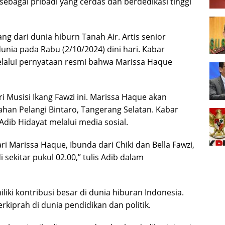
 sebagai pribadi yang cerdas dan berdedikasi tinggi
g dari dunia hiburn Tanah Air. Artis senior
nia pada Rabu (2/10/2024) dini hari. Kabar
elalui pernyataan resmi bahwa Marissa Haque
 Musisi Ikang Fawzi ini. Marissa Haque akan
an Pelangi Bintaro, Tangerang Selatan. Kabar
 Adib Hidayat melalui media sosial.
i Marissa Haque, Ibunda dari Chiki dan Bella Fawzi,
di sekitar pukul 02.00,” tulis Adib dalam
ki kontribusi besar di dunia hiburan Indonesia.
berkiprah di dunia pendidikan dan politik.