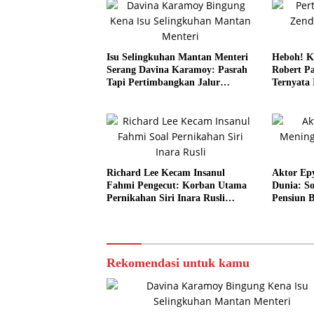
Isu Selingkuhan Mantan Menteri
Heboh! K
Serang Davina Karamoy: Pasrah
Robert Pa
Tapi Pertimbangkan Jalur
Ternyata
Hukum
Richard Lee Kecam Insanul
Aktor Ep
Fahmi Pengecut: Korban Utama
Dunia: S
Pernikahan Siri Inara Rusli
Pensiun 
adalah Istri Sah
Besok
Rekomendasi untuk kamu