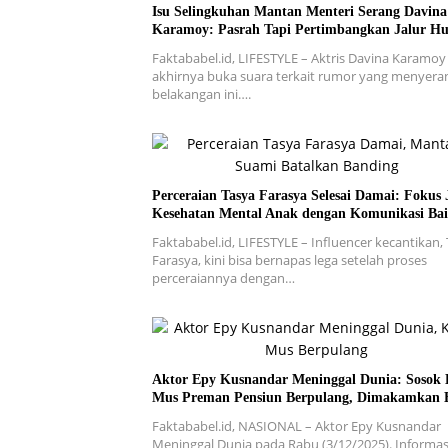
Isu Selingkuhan Mantan Menteri Serang Davina
Karamoy: Pasrah Tapi Pertimbangkan Jalur 
Faktababel.id, LIFESTYLE – Aktris Davina Karamoy
akhirnya buka suara terkait rumor yang menyer
belakangan ini….
Perceraian Tasya Farasya Selesai Damai: Fokus 
Kesehatan Mental Anak dengan Komunikasi Ba
Faktababel.id, LIFESTYLE – Influencer kecantikan,
Farasya, kini bisa bernapas lega setelah proses
perceraiannya dengan…
Aktor Epy Kusnandar Meninggal Dunia: Sosok
Mus Preman Pensiun Berpulang, Dimakamkan 
Faktababel.id, NASIONAL – Aktor Epy Kusnandar
Meninggal Dunia pada Rabu (3/12/2025). Informas