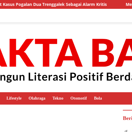
 Dua Trenggalek Sebagai Alarm Kritis
Menteri Keuangan
Lifestyle
Olahraga
Tekno
Otomotif
Bola
Ber