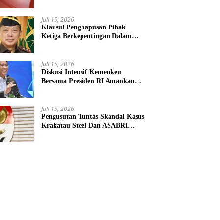
Penyokong Alat Utama Sistem
Senjata
Juli 15, 2026
Klausul Penghapusan Pihak
Ketiga Berkepentingan Dalam
KUHAP Baru Mengancam Dunia
Peradilan
Juli 15, 2026
Diskusi Intensif Kemenkeu
Bersama Presiden RI Amankan
Kemudi Ekonomi Teritorial
Juli 15, 2026
Pengusutan Tuntas Skandal Kasus
Krakatau Steel Dan ASABRI
Masuki Tahap Evaluasi Formal