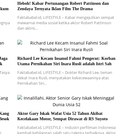
Heboh! Kabar Pertunangan Robert Pattinson dan
Hukum
Zendaya Ternyata Iklan Film The Drama
Faktababel.id, LIFESTYLE – Kabar mengejutkan sempat
angnya
mewarnai media sosial ketika aktor Robert Pattinson
dan aktris…
Jaga
Richard Lee Kecam Insanul Fahmi Pengecut: Korban
ik
Utama Pernikahan Siri Inara Rusli adalah Istri Sah
 Tasya
Faktababel.id, LIFESTYLE – Dokter Richard Lee, teman
dekat Inara Rusli, menyatakan kekecewaannya atas
Pernikahan Siri…
 Kang
Aktor Gary Iskak Wafat Usia 52 Tahun Akibat
Besok
Kecelakaan Motor, Sempat Dirawat di RS Suyoto
Faktababel.id, LIFESTYLE – Industri perfilman Indonesia
i
kembali kehilangan salah satu talenta terbaiknya. Aktor