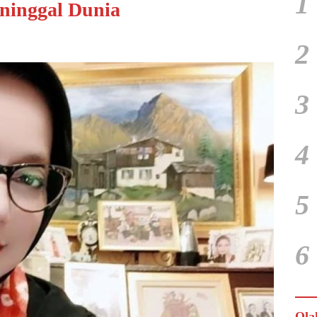
1
ninggal Dunia
2
3
4
5
6
Ola