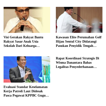
Kritis
Kelurahan
Visi Gerakan Rakyat Bantu
Kawasan Elite Perumahan Golf
Rakyat Sasar Anak Usia
Hijau Sentul City Didatangi
Sekolah Dari Keluarga
Pasukan Penyidik Tengah
Prasejahtera
Malam
Rapat Koordinasi Strategis Di
Wisma Danantara Bahas
Legalitas Penyederhanaan
Perusahaan
Evaluasi Standar Keselamatan
Kerja Patroli Laut Didesak
Pasca Pegawai KPPBC Gugur
Tugas