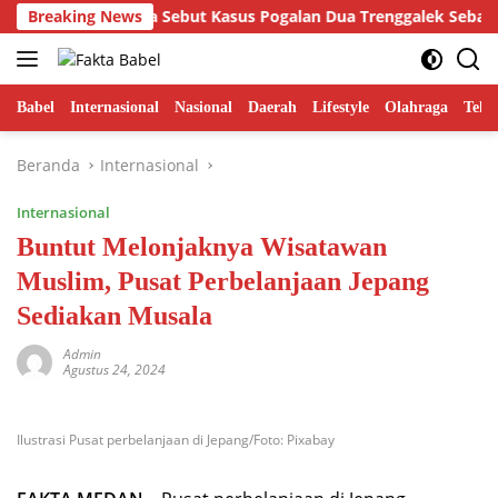
Langsung
ER Hamdi Putra Sebut Kasus Pogalan Dua Trenggalek Sebagai Ala
Breaking News
ke
konten
Babel
Internasional
Nasional
Daerah
Lifestyle
Olahraga
Tekn
Beranda
Internasional
Internasional
Buntut Melonjaknya Wisatawan
Muslim, Pusat Perbelanjaan Jepang
Sediakan Musala
Admin
Agustus 24, 2024
Ilustrasi Pusat perbelanjaan di Jepang/Foto: Pixabay