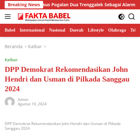
Langsung
Putra Sebut Kasus Pogalan Dua Trenggalek Sebagai Alarm Kritis
Breaking News
ke
konten
Babel
Internasional
Nasional
Daerah
Lifestyle
Olahraga
Tekn
Beranda
Kalbar
Kalbar
DPP Demokrat Rekomendasikan John
Hendri dan Usman di Pilkada Sanggau
2024
Admin
Agustus 10, 2024
DPP Demokrat Rekomendasikan John Hendri dan Usman di Pilkada
Sanggau 2024