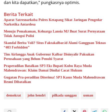
dan kita dapatkan,” pungkasnya optimis.
Berita Terkait
Aparat Satresnarkoba Polres Ketapang Sikat Jaringan Pengedar
Narkotika Antardesa
Menuju Pemakaman, Keluarga Lansia MJ Buat Surat Pernyataan
Tolak Autopsi Polisi
Skandal Berita Voli? Situs Faktakalbar.id Alami Gangguan Teknas
“403 Forbidden”
Tim Airlangga Anak Gubernur Kalbar Disinyalir Paksakan
Perusahaan yang Belum Penuhi Syarat
Praperadilan Batalkan SP3 Eks Bupati Kubu Raya Muda
Mahendrawan: Klaim Damai Dinilai Cacat Hukum
Gugatan Pra-peradilan Diterima! SP3 Kasus Muda Mahendrawan
Resmi Dibatalkan
demokrat
john hendri
pilkada sanggau
usman